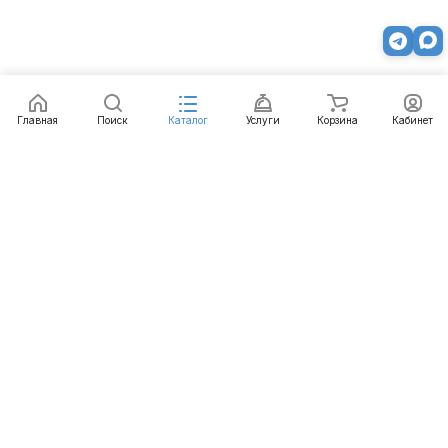
Главная
Поиск
Каталог
Услуги
Корзина
Кабинет
Каталог
Услуги
Бренды
Блог
Оплата
Доставка
Гарантия
Контакты
8 800 511-77-41
mail@emart.su
Нижний Новгород, ул. Гордеевская, 7, 102
© 2026 emart.su - системы безопасности. Все права