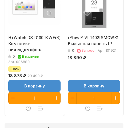
HiWatch DS-D100IKWF(B)
iFlow F-VI-1402ISMCWE1
Комплект
Вызывная панель IP
видеодомофона
0
Запрос
Арт.
101921
0
В наличии
18 890 ₽
Арт.
086880
-36%
18 873 ₽
29 490 ₽
В корзину
В корзину