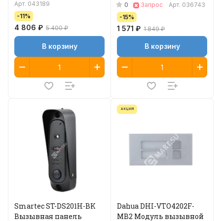
Арт.
043189
0
Запрос
Арт.
036743
-11%
-15%
4 806 ₽
5 400 ₽
1 571 ₽
1 849 ₽
В корзину
В корзину
АКЦИЯ
Smartec ST-DS201H-BK
Dahua DHI-VTO4202F-
Вызывная панель
MB2 Модуль вызывной