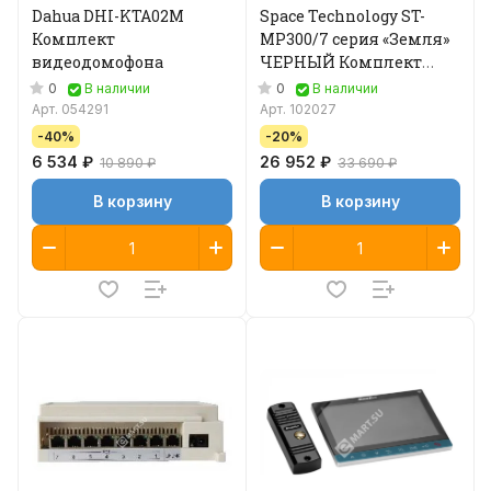
Dahua DHI-KTA02M
Space Technology ST-
Комплект
MР300/7 серия «Земля»
видеодомофона
ЧЕРНЫЙ Комплект
видеодомофона
0
0
В наличии
В наличии
Арт.
054291
Арт.
102027
-40%
-20%
6 534 ₽
26 952 ₽
10 890 ₽
33 690 ₽
В корзину
В корзину