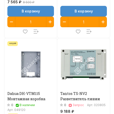
7 565 ₽
8 500 ₽
В корзину
В корзину
АКЦИЯ
Dahua DH-VTM115
Tantos TS-NV2
Монтажная коробка
Разветвитель линии
0
0
В наличии
Запрос
Арт.
020805
Арт.
049120
9 188 ₽