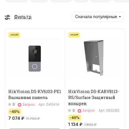
Фильтр
Сначала популярные
АКЦИЯ
АКЦИЯ
HikVision DS-KV6103-PE1
HikVision DS-KABV8113-
Вызывная панель
RS/Surface Защитный
козырек
0
Запрос
Арт.
040414
0
Запрос
Арт.
059280
-40%
-40%
7 074 ₽
11 790 ₽
1 134 ₽
1 890 ₽