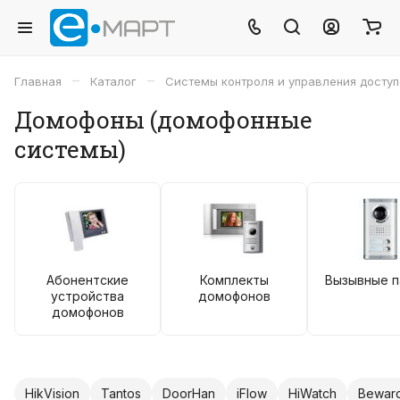
–
–
Главная
Каталог
Системы контроля и управления досту
Домофоны (домофонные
системы)
Абонентские
Комплекты
Вызывные п
устройства
домофонов
домофонов
HikVision
Tantos
DoorHan
iFlow
HiWatch
Bewar