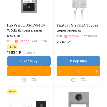
HikVision DS-KV8413-
Tantos TS-203HA Трубка
WME1 (B) Вызывная
переговорная
панель
0
Запрос
Арт.
009048
0
Запрос
Арт.
062323
2 703 ₽
-40%
11 634 ₽
19 390 ₽
В корзину
В корзину
АКЦИЯ