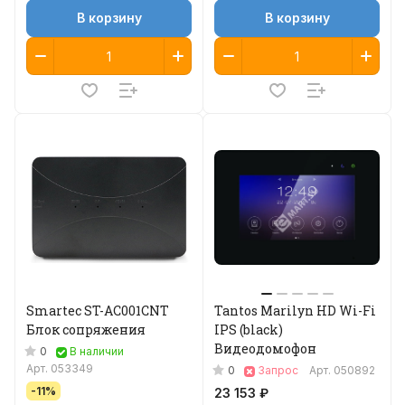
В корзину
В корзину
Smartec ST-AC001CNT
Tantos Marilyn HD Wi-Fi
Блок сопряжения
IPS (black)
Видеодомофон
0
В наличии
Арт.
053349
0
Запрос
Арт.
050892
-11%
23 153 ₽