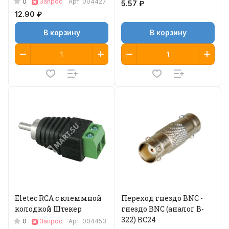
0
Запрос
Арт.
004427
5.57 ₽
12.90 ₽
В корзину
В корзину
Eletec RCA с клеммной
Переход гнездо BNC -
колодкой Штекер
гнездо BNC (аналог B-
322) BC24
0
Запрос
Арт.
004453