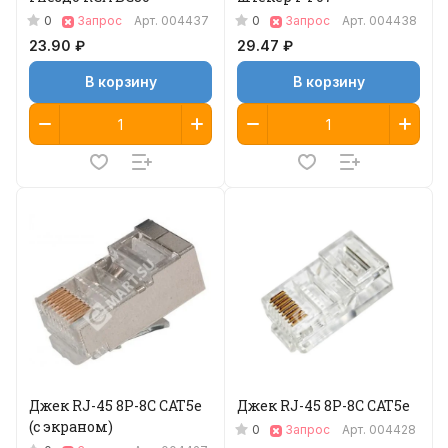
0
0
Запрос
Арт.
004437
Запрос
Арт.
004438
23.90 ₽
29.47 ₽
В корзину
В корзину
Джек RJ-45 8P-8C CAT5e
Джек RJ-45 8P-8C CAT5e
(с экраном)
0
Запрос
Арт.
004428