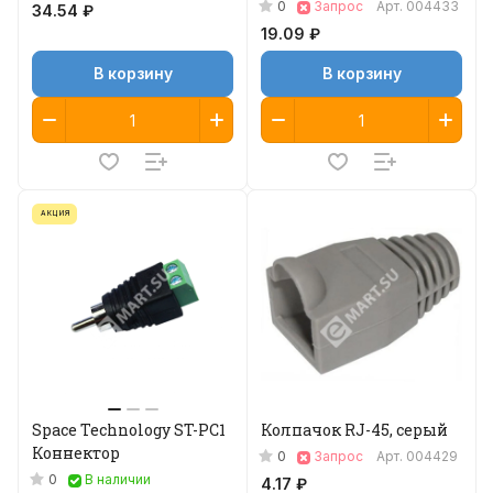
0
Запрос
Арт.
004433
34.54 ₽
19.09 ₽
В корзину
В корзину
АКЦИЯ
Space Technology ST-PC1
Колпачок RJ-45, серый
Коннектор
0
Запрос
Арт.
004429
0
В наличии
4.17 ₽