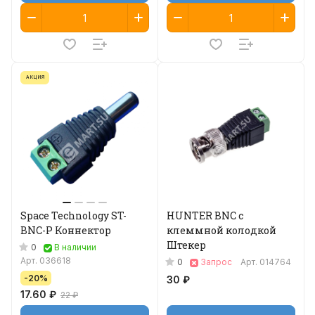
АКЦИЯ
Space Technology ST-
HUNTER BNC с
BNC-P Коннектор
клеммной колодкой
Штекер
0
В наличии
Арт.
036618
0
Запрос
Арт.
014764
-20%
30 ₽
17.60 ₽
22 ₽