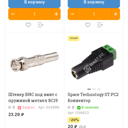
В корзину
В корзину
АКЦИЯ
Штекер BNC под винт с
Space Technology ST-PC2
пружиной металл BC19
Коннектор
0
0
Запрос
Арт.
024986
В наличии
Арт.
036623
23.29 ₽
-20%
20 ₽
25 ₽