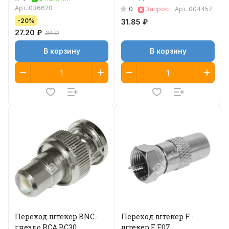
двухсекционный BC05
Арт.
036620
0
Запрос
Арт.
004457
-20%
31.85 ₽
27.20 ₽
34 ₽
В корзину
В корзину
Переход штекер BNC -
Переход штекер F -
гнездо RCA BC30
штекер F F07