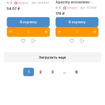
Адаптер волоконно-
0
Запрос
Арт.
004440
оптический
0
Запрос
Арт.
107458
54.07 ₽
176 ₽
В корзину
В корзину
Загрузить еще
1
2
3
...
8