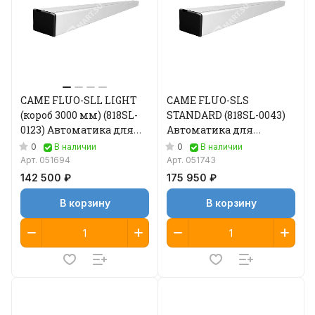
CAME FLUO-SLL LIGHT
CAME FLUO-SLS
(короб 3000 мм) (818SL-
STANDARD (818SL-0043)
0123) Автоматика для
Автоматика для
двустворчатой
двустворчатой
0
0
В наличии
В наличии
раздвижной двери
раздвижной двери
Арт.
051694
Арт.
051743
142 500 ₽
175 950 ₽
В корзину
В корзину