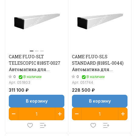
CAME FLUO-SLT
CAME FLUO-SLS
TELESCOPIC 818ST-0027
STANDARD (818SL-0044)
Автоматика для
Автоматика для
двустворчатой
двустворчатой
0
0
В наличии
В наличии
раздвижной двери
раздвижной двери
Арт.
051803
Арт.
051744
311 100 ₽
228 500 ₽
В корзину
В корзину