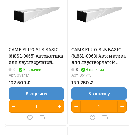
CAME FLUO-SLB BASIC
CAME FLUO-SLB BASIC
(818SL-0065) Автоматика
(818SL-0063) Автоматика
для двустворчатой
для двустворчатой
раздвижной двери
раздвижной двери
0
0
В наличии
В наличии
Арт.
051717
Арт.
051715
197 500 ₽
189 750 ₽
В корзину
В корзину