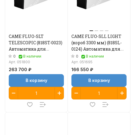
CAME FLUO-SLT
CAME FLUO-SLL LIGHT
TELESCOPIC (818ST-0023)
(короб 3300 мм) (818SL-
Автоматика для
0124) Автоматика для
двустворчатой
двустворчатой
0
0
В наличии
В наличии
раздвижной двери
раздвижной двери
Арт.
051800
Арт.
051695
263 700 ₽
166 550 ₽
В корзину
В корзину