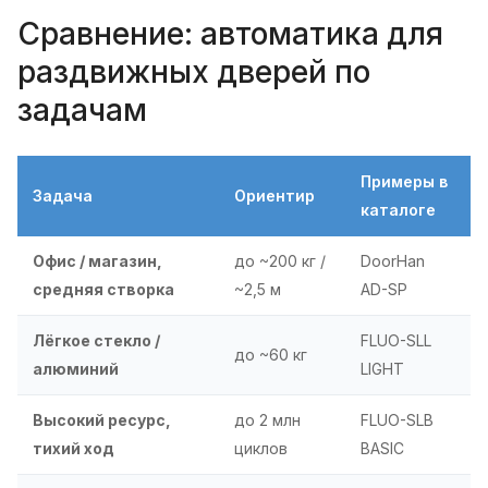
Сравнение: автоматика для
раздвижных дверей по
задачам
Примеры в
Задача
Ориентир
каталоге
Офис / магазин,
до ~200 кг /
DoorHan
средняя створка
~2,5 м
AD-SP
Лёгкое стекло /
FLUO-SLL
до ~60 кг
алюминий
LIGHT
Высокий ресурс,
до 2 млн
FLUO-SLB
тихий ход
циклов
BASIC