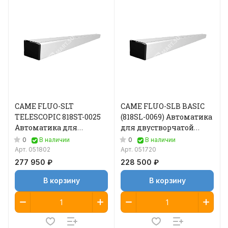
CAME FLUO-SLT
CAME FLUO-SLB BASIC
TELESCOPIC 818ST-0025
(818SL-0069) Автоматика
Автоматика для
для двустворчатой
двустворчатой
раздвижной двери
0
0
В наличии
В наличии
раздвижной двери
Арт.
051802
Арт.
051720
277 950 ₽
228 500 ₽
В корзину
В корзину