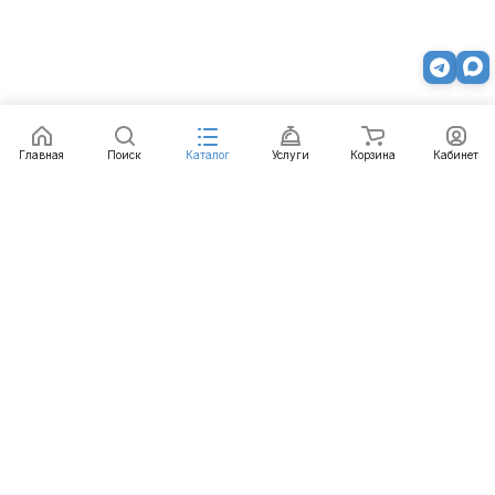
Главная
Поиск
Каталог
Услуги
Корзина
Кабинет
Каталог
Услуги
Бренды
Блог
Оплата
Доставка
Гарантия
Контакты
8 800 511-77-41
mail@emart.su
Нижний Новгород, ул. Гордеевская, 7, 102