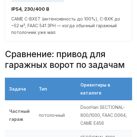
IP54, 230/400 В
CAME C-BXET (интенсивность до 100%), C-BXK до
~52 м², FAAC 541 3PH — когда обычный гаражный
потолочник уже мал.
Сравнение: привод для
гаражных ворот по задачам
Ориентиры в
Задача
Тип
каталоге
DoorHan SECTIONAL-
Частный
потолочный
800/1000, FAAC D064,
гараж
CAME E456