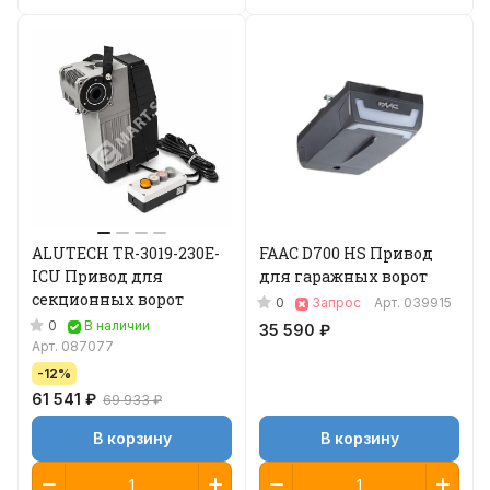
ALUTECH TR-3019-230E-
FAAC D700 HS Привод
ICU Привод для
для гаражных ворот
секционных ворот
0
Запрос
Арт.
039915
0
В наличии
35 590 ₽
Арт.
087077
-12%
61 541 ₽
69 933 ₽
В корзину
В корзину