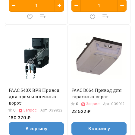
FAAC 540X BPR Привод
FAAC D064 Привод для
для промышленных
гаражных ворот
ворот
0
Запрос
Арт.
039912
0
Запрос
Арт.
039922
22 522 ₽
160 370 ₽
В корзину
В корзину