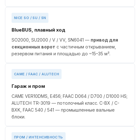
NICE SO / SU / SN
BlueBUS, плавный ход
SO2000, SU2000 / V / VV, SN6041 —
привод для
секционных ворот
с частичным открыванием,
резервом питания и площадью до ~15–35 м².
CAME / FAAC / ALUTECH
Гараж и пром
CAME VER10DMS, E456; FAAC D064 / D700 / D1000 HS;
ALUTECH TR-3019 — потолочный класс. C-BX / C-
BXK, FAAC 540 / 541 — промышленные вальные
блоки.
ПРОМ / ИНТЕНСИВНОСТЬ