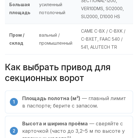
SECTIONAL-1200,
Большая
усиленный
VER10DMS, SO2000,
площадь
потолочный
SU2000, D1000 HS
CAME C-BX / C-BXK /
Пром /
вальный /
C-BXET, FAAC 540 /
склад
промышленный
541, ALUTECH TR
Как выбрать привод для
секционных ворот
Площадь полотна (м²)
— главный лимит
в паспорте; берите с запасом.
Высота и ширина проёма
— сверяйте с
карточкой (часто до 3,2–5 м по высоте у