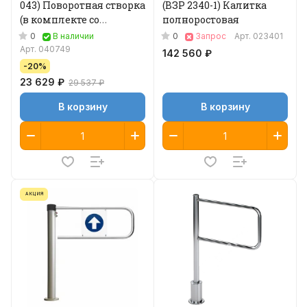
043) Поворотная створка
(ВЗР 2340-1) Калитка
(в комплекте со
полноростовая
стопорным
0
0
В наличии
Запрос
Арт.
023401
механизмом)
Арт.
040749
142 560 ₽
-20%
23 629 ₽
29 537 ₽
В корзину
В корзину
АКЦИЯ