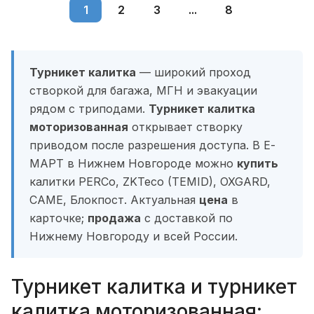
1
2
3
...
8
Турникет калитка
— широкий проход
створкой для багажа, МГН и эвакуации
рядом с триподами.
Турникет калитка
моторизованная
открывает створку
приводом после разрешения доступа. В Е-
МАРТ в Нижнем Новгороде можно
купить
калитки PERCo, ZKTeco (TEMID), OXGARD,
CAME, Блокпост. Актуальная
цена
в
карточке;
продажа
с доставкой по
Нижнему Новгороду и всей России.
Турникет калитка и турникет
калитка моторизованная: