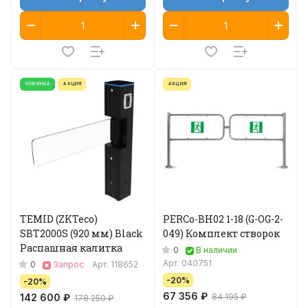
НОВИНКА
АКЦИЯ
АКЦИЯ
TEMID (ZKTeco)
PERCo-BH02 1-18 (G-OG-2-
SBT2000S (920 мм) Black
049) Комплект створок
Распашная калитка
0
В наличии
Арт.
040751
0
Запрос
Арт.
118652
-20%
-20%
67 356 ₽
142 600 ₽
84 195 ₽
178 250 ₽