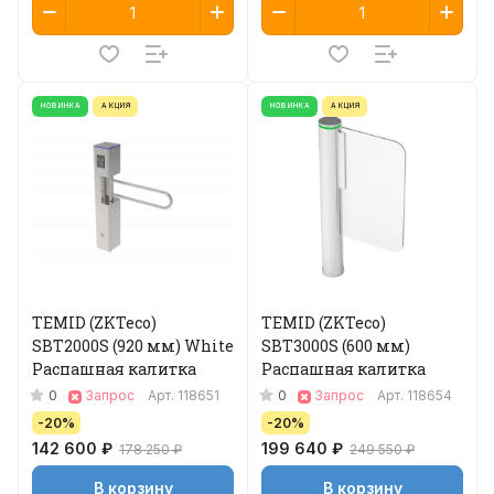
НОВИНКА
АКЦИЯ
НОВИНКА
АКЦИЯ
TEMID (ZKTeco)
TEMID (ZKTeco)
SBT2000S (920 мм) White
SBT3000S (600 мм)
Распашная калитка
Распашная калитка
0
0
Запрос
Арт.
118651
Запрос
Арт.
118654
-20%
-20%
142 600 ₽
199 640 ₽
178 250 ₽
249 550 ₽
В корзину
В корзину