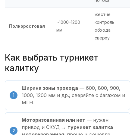
потока
жёстче
~1000–1200
контроль
Полноростовая
мм
обхода
сверху
Как выбрать турникет
калитку
Ширина зоны прохода
— 600, 800, 900,
1000, 1200 мм и др.; сверяйте с багажом и
МГН.
Моторизованная или нет
— нужен
привод и СКУД →
турникет калитка
моторизованная
; проще и дешевле →