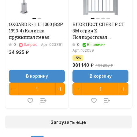
OXGARD К-11 L=1000 (ВЗР
БЛОКПОСТ СПЕКТР СТ
1993-4) Калитка
8М серия Z
пружинная левая
Полноростовая
механическая калитка
0
0
Запрос
Арт.
023391
В наличии
Арт.
102059
34 925 ₽
-5%
381 140 ₽
401 200 ₽
В корзину
В корзину
Загрузить еще