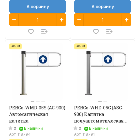
В корзину
В корзину
АКЦИЯ
АКЦИЯ
PERCo-WMD-05S (AG-900)
PERCo-WHD-05G (ASG-
Автоматическая
900) Калитка
калитка
полуавтоматическая
900 мм
0
0
В наличии
В наличии
Арт.
118794
Арт.
118791