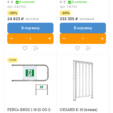
стопорным
створка длиной 1100 мм
0
0
В наличии
В наличии
механизмом)
Арт.
040750
Арт.
118793
-20%
-20%
24 623 ₽
233 355 ₽
30 779 ₽
291 694 ₽
В корзину
В корзину
АКЦИЯ
PERCo-BH02 1-16 (G-OG-2-
OXGARD К-10 (левая)