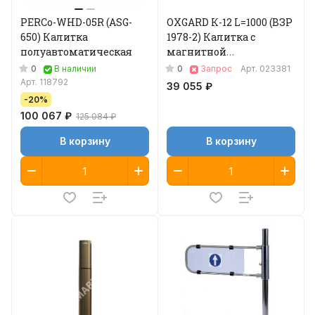
PERCo-WHD-05R (ASG-
OXGARD К-12 L=1000 (ВЗР
650) Калитка
1978-2) Калитка с
полуавтоматическая
магнитной
разблокировкой
0
0
В наличии
Запрос
Арт.
023381
Арт.
118792
39 055 ₽
-20%
100 067 ₽
125 084 ₽
В корзину
В корзину