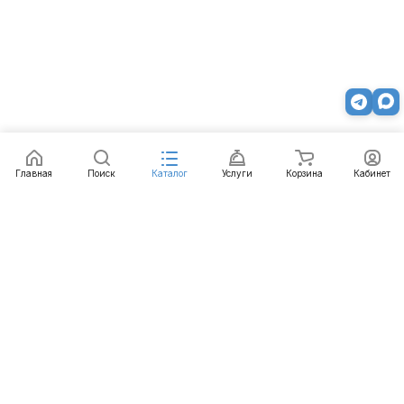
Главная
Поиск
Каталог
Услуги
Корзина
Кабинет
Каталог
Услуги
Бренды
Блог
Оплата
Доставка
Гарантия
Контакты
8 800 511-77-41
mail@emart.su
Нижний Новгород, ул. Гордеевская, 7, 102