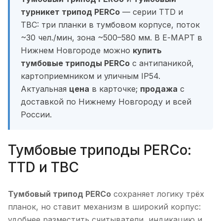
турникет трипод PERCo
— серии TTD и
TBC: три планки в тумбовом корпусе, поток
~30 чел./мин, зона ~500–580 мм. В Е-МАРТ в
Нижнем Новгороде можно
купить
тумбовые триподы PERCo
с антипаникой,
картоприемником и уличным IP54.
Актуальная
цена
в карточке;
продажа
с
доставкой по Нижнему Новгороду и всей
России.
Тумбовые триподы PERCo:
TTD и TBC
Тумбовый трипод PERCo
сохраняет логику трёх
планок, но ставит механизм в широкий корпус:
удобнее разместить считыватели, индикацию и