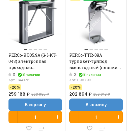
PERCo-KT05.9A (G-I-KT-
PERCo-TTR-08A
043) электронная
турникет-трипод
проходная
всепогодный (планки
(автоматическая
Антипаника)
0
0
В наличии
В наличии
Антипаника)
Арт.
044176
Арт.
098793
-20%
-20%
259 188 ₽
202 894 ₽
323 985 ₽
253 618 ₽
В корзину
В корзину