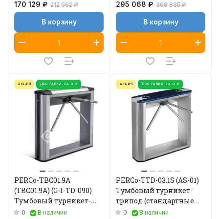
170 129 ₽
295 068 ₽
212 662 ₽
368 835 ₽
В корзину
В корзину
АКЦИЯ
ДОСТАВКА ЗА 0 ₽
АКЦИЯ
ДОСТАВКА ЗА 0 ₽
PERCo-TBC01.9А
PERCo-TTD-03.1S (AS-01)
(ТВС01.9А) (G-I-TD-090)
Тумбовый турникет-
Тумбовый турникет-
трипод (стандартные
трипод
преграждающие
0
0
В наличии
В наличии