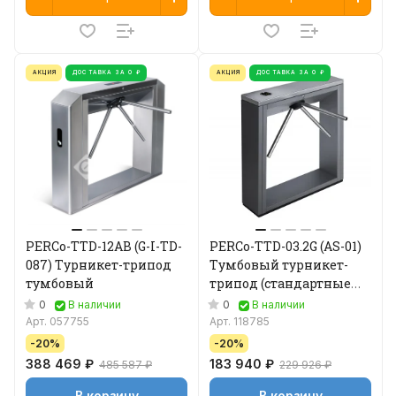
АКЦИЯ
ДОСТАВКА ЗА 0 ₽
АКЦИЯ
ДОСТАВКА ЗА 0 ₽
PERCo-TTD-12AB (G-I-TD-
PERCo-TTD-03.2G (AS-01)
087) Турникет-трипод
Тумбовый турникет-
тумбовый
трипод (стандартные
преграждающие
0
0
В наличии
В наличии
планки)
Арт.
057755
Арт.
118785
-20%
-20%
388 469 ₽
183 940 ₽
485 587 ₽
229 926 ₽
В корзину
В корзину