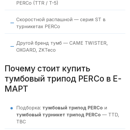
PERCo (TTR / T-5)
Скоростной распашной — серия ST в
турникетах PERCo
Другой бренд тумб — CAME TWISTER,
OXGARD, ZKTeco
Почему стоит купить
тумбовый трипод PERCo в Е-
МАРТ
Подборка:
тумбовый трипод PERCo
и
тумбовый турникет трипод PERCo
— TTD,
TBC