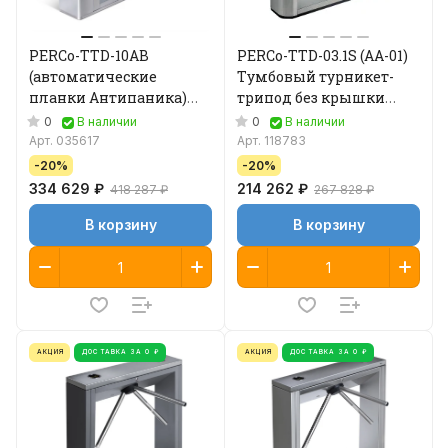
PERCo-TTD-10AB
PERCo-TTD-03.1S (AA-01)
(автоматические
Тумбовый турникет-
планки Антипаника)
трипод без крышки
Тумбовый турникет-
(планки Антипаника)
0
0
В наличии
В наличии
трипод
Арт.
035617
Арт.
118783
-20%
-20%
334 629 ₽
214 262 ₽
418 287 ₽
267 828 ₽
В корзину
В корзину
АКЦИЯ
ДОСТАВКА ЗА 0 ₽
АКЦИЯ
ДОСТАВКА ЗА 0 ₽