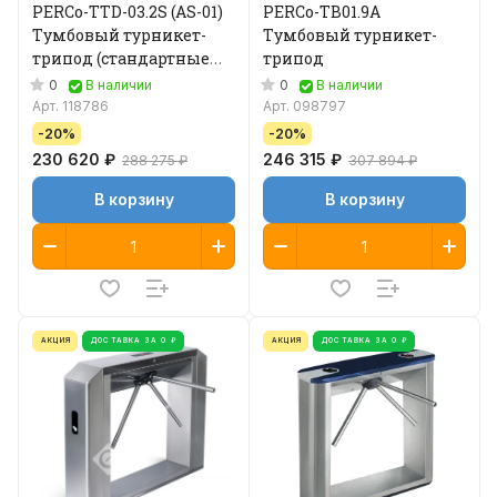
PERCo-TTD-03.2S (AS-01)
PERCo-TB01.9A
Тумбовый турникет-
Тумбовый турникет-
трипод (стандартные
трипод
преграждающие
0
0
В наличии
В наличии
планки)
Арт.
118786
Арт.
098797
-20%
-20%
230 620 ₽
246 315 ₽
288 275 ₽
307 894 ₽
В корзину
В корзину
АКЦИЯ
ДОСТАВКА ЗА 0 ₽
АКЦИЯ
ДОСТАВКА ЗА 0 ₽