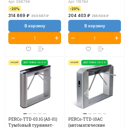
планки)
Арт.
098798
Арт.
118784
-20%
-20%
314 869 ₽
204 403 ₽
393 587 ₽
255 504 ₽
В корзину
В корзину
АКЦИЯ
ДОСТАВКА ЗА 0 ₽
АКЦИЯ
ДОСТАВКА ЗА 0 ₽
PERCo-TTD-03.1G (AS-01)
PERCo-TTD-10AC
Тумбовый турникет-
(автоматические