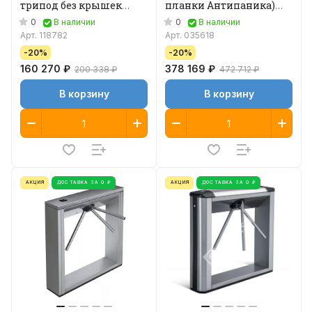
трипод без крышек
планки Антипаника)
(стандартные
Тумбовый турникет-
0
0
В наличии
В наличии
преграждающие
трипод
Арт.
118782
Арт.
035618
планки)
-20%
-20%
160 270 ₽
378 169 ₽
200 338 ₽
472 712 ₽
В корзину
В корзину
АКЦИЯ
ДОСТАВКА ЗА 0 ₽
АКЦИЯ
ДОСТАВКА ЗА 0 ₽