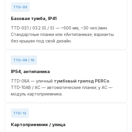
TTD-03
Базовая тумба, IP41
TTD-03.1 / 03.2 (G / S) — ~500 мм, ~30 чел./мин.
Стандартные планки или «Антипаника»; варианты
без крышек под свой дизайн.
TTD-08 / 10
IP54, антипаника
TTD-08A — уличный
тумбовый трипод PERCo
.
TTD-10AB / AC — автоматические планки; у AC —
модуль картоприемника.
TTD-12
Картоприемник / улица