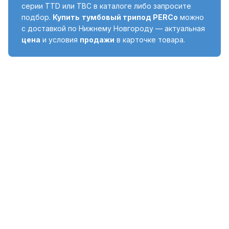
серии TTD или TBC в каталоге либо запросите
подбор.
Купить
тумбовый трипод PERCo
можно
с доставкой по Нижнему Новгороду — актуальная
цена
и условия
продажи
в карточке товара.