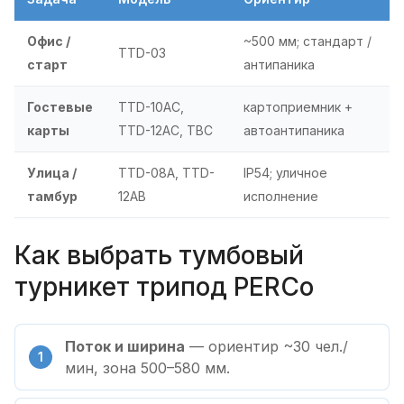
Офис /
~500 мм; стандарт /
TTD-03
старт
антипаника
Гостевые
TTD-10AC,
картоприемник +
карты
TTD-12AC, TBC
автоантипаника
Улица /
TTD-08A, TTD-
IP54; уличное
тамбур
12AB
исполнение
Как выбрать тумбовый
турникет трипод PERCo
Поток и ширина
— ориентир ~30 чел./
мин, зона 500–580 мм.