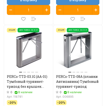
АКЦИЯ
ДОСТАВКА ЗА 0 ₽
АКЦИЯ
ДОСТАВКА ЗА 0 ₽
PERCo-TTD-03.1G (AA-01)
PERCo-TTD-08A (планки
Тумбовый турникет-
Антипаника) Тумбовый
трипод без крышек
турникет-трипод
(планки Антипаника)
0
0
В наличии
В наличии
Арт.
118781
Арт.
006895
-20%
-20%