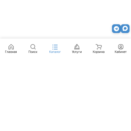
Главная
Поиск
Каталог
Услуги
Корзина
Кабинет
Каталог
Услуги
Бренды
Блог
Оплата
Доставка
Гарантия
Контакты
8 800 511-77-41
mail@emart.su
Нижний Новгород, ул. Гордеевская, 7, 102