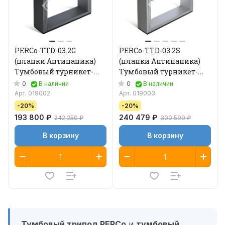
PERCo-TTD-03.2G
PERCo-TTD-03.2S
(планки Антипаника)
(планки Антипаника)
Тумбовый турникет-
Тумбовый турникет-
трипод
трипод
0
0
В наличии
В наличии
Арт.
019002
Арт.
019003
-20%
-20%
193 800 ₽
240 479 ₽
242 250 ₽
300 599 ₽
В корзину
В корзину
Тумбовый трипод PERCo
и
тумбовый