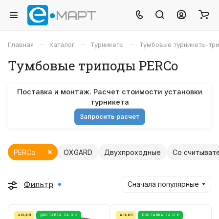
–
–
–
Главная
Каталог
Турникеты
Тумбовые турникеты-тр
Тумбовые триподы PERCo
Поставка и монтаж. Расчет стоимости установки
турникета
Запросить расчет
PERCo
OXGARD
Двухпроходные
Со считыват
Фильтр
Сначала популярные
АКЦИЯ
ДОСТАВКА ЗА 0 ₽
АКЦИЯ
ДОСТАВКА ЗА 0 ₽