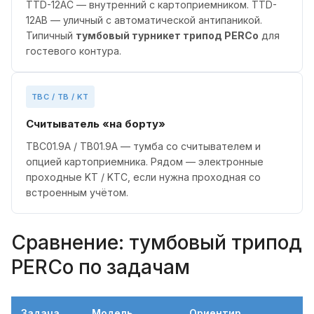
TTD-12AC — внутренний с картоприемником. TTD-
12AB — уличный с автоматической антипаникой.
Типичный
тумбовый турникет трипод PERCo
для
гостевого контура.
TBC / TB / KT
Считыватель «на борту»
TBC01.9A / TB01.9A — тумба со считывателем и
опцией картоприемника. Рядом — электронные
проходные KT / KTC, если нужна проходная со
встроенным учётом.
Сравнение: тумбовый трипод
PERCo по задачам
Задача
Модель
Ориентир