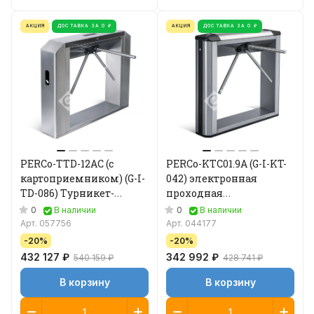
АКЦИЯ
ДОСТАВКА ЗА 0 ₽
АКЦИЯ
ДОСТАВКА ЗА 0 ₽
PERCo-TTD-12AC (с
PERCo-KTC01.9A (G-I-KT-
картоприемником) (G-I-
042) электронная
TD-086) Турникет-
проходная
трипод тумбовый
(автоматическая
0
0
В наличии
В наличии
Антипаника)
Арт.
057756
Арт.
044177
-20%
-20%
432 127 ₽
342 992 ₽
540 159 ₽
428 741 ₽
В корзину
В корзину