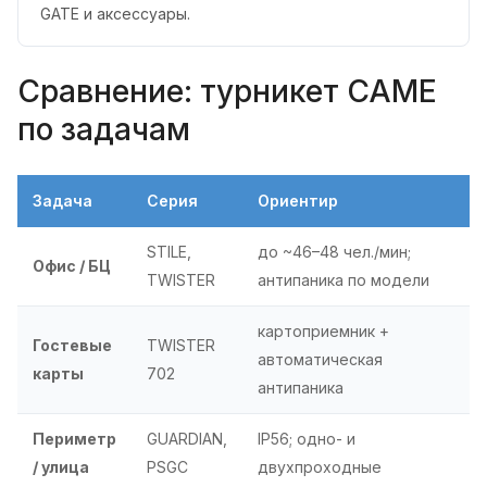
GATE и аксессуары.
Сравнение: турникет CAME
по задачам
Задача
Серия
Ориентир
STILE,
до ~46–48 чел./мин;
Офис / БЦ
TWISTER
антипаника по модели
картоприемник +
Гостевые
TWISTER
автоматическая
карты
702
антипаника
Периметр
GUARDIAN,
IP56; одно- и
/ улица
PSGC
двухпроходные