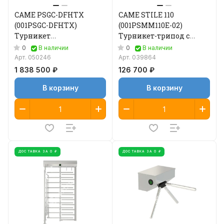
CAME PSGC-DFHTX
CAME STILE 110
(001PSGC-DFHTX)
(001PSMM110E-02)
Турникет
Турникет-трипод с
полноростовой
автоматической
0
0
В наличии
В наличии
двухпроходный
антипаникой
Арт.
050246
Арт.
039864
1 838 500 ₽
126 700 ₽
В корзину
В корзину
ДОСТАВКА ЗА 0 ₽
ДОСТАВКА ЗА 0 ₽