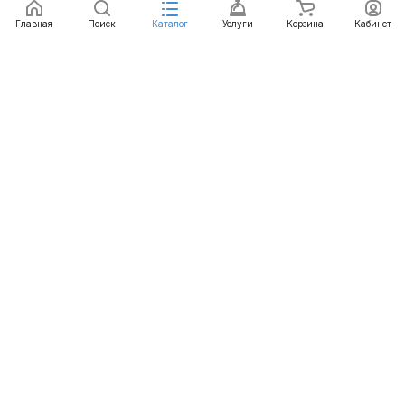
Главная
Поиск
Каталог
Услуги
Корзина
Кабинет
Каталог
Услуги
Бренды
Блог
Оплата
Доставка
Гарантия
Контакты
8 800 511-77-41
mail@emart.su
Нижний Новгород, ул. Гордеевская, 7, 102
© 2026 emart.su - системы безопасности. Все права
защищены.
Конфиденциальность
Оферта