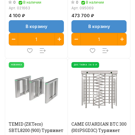
трехсекционный
0
0
В наличии
В наличии
Арт.
021663
Арт.
095069
4 100 ₽
473 700 ₽
В корзину
В корзину
НОВИНКА
ДОСТАВКА ЗА 0 ₽
TEMID (ZKTeco)
CAME GUARDIAN BTC 300
SBTL8200 (900) Турникет
(001PSGD3C) Турникет