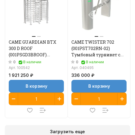
CAME GUARDIAN BTX
CAME TWISTER 702
300 D ROOF
(001PST702RN-02)
(001PSGD3BROOF)
Тумбовый турникет с
Полноростовой
автоматической
0
0
В наличии
В наличии
турникет
антипаникой
Арт.
100542
Арт.
040495
1 921 250 ₽
336 000 ₽
В корзину
В корзину
Загрузить еще