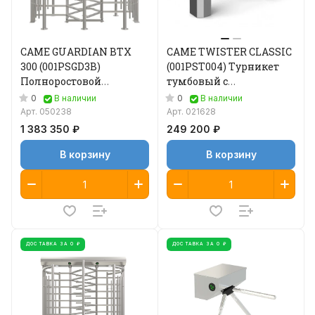
CAME GUARDIAN BTX
CAME TWISTER CLASSIC
300 (001PSGD3B)
(001PST004) Турникет
Полноростовой
тумбовый с
турникет
автоматической
0
0
В наличии
В наличии
двухпроходный,
антипаникой
Арт.
050238
Арт.
021628
трехсекционный
1 383 350 ₽
249 200 ₽
В корзину
В корзину
ДОСТАВКА ЗА 0 ₽
ДОСТАВКА ЗА 0 ₽