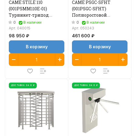
CAME STILE 110
CAME PSGC-SFHT
(001PSMM110E-01)
(001PSGC-SFHT)
Турникет-трипод
Полноростовой
электромеханический
турникет
0
0
В наличии
В наличии
однопроходный
Арт.
040015
Арт.
050243
автоматический
98 950 ₽
461 600 ₽
В корзину
В корзину
ДОСТАВКА ЗА 0 ₽
ДОСТАВКА ЗА 0 ₽