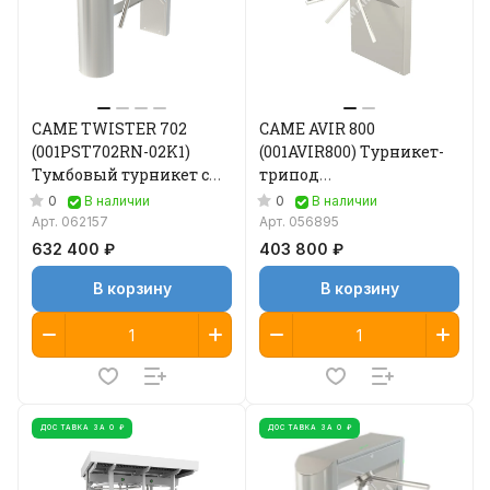
CAME TWISTER 702
CAME AVIR 800
(001PST702RN-02K1)
(001AVIR800) Турникет-
Тумбовый турникет с
трипод
автоматической
высокоинтенсивный со
0
0
В наличии
В наличии
антипаникой и
встроенным
Арт.
062157
Арт.
056895
картоприемником
санитайзером
632 400 ₽
403 800 ₽
В корзину
В корзину
ДОСТАВКА ЗА 0 ₽
ДОСТАВКА ЗА 0 ₽