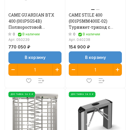
CAME GUARDIAN BTX
CAME STILE 400
400 (001PSGS4B)
(001PSMM400E-02)
Полноростовой
Турникет-трипод с
турникет
автоматической
0
0
В наличии
В наличии
четырехсекционный
антипаникой
Арт.
050239
Арт.
040238
770 050 ₽
154 900 ₽
В корзину
В корзину
ДОСТАВКА ЗА 0 ₽
ДОСТАВКА ЗА 0 ₽