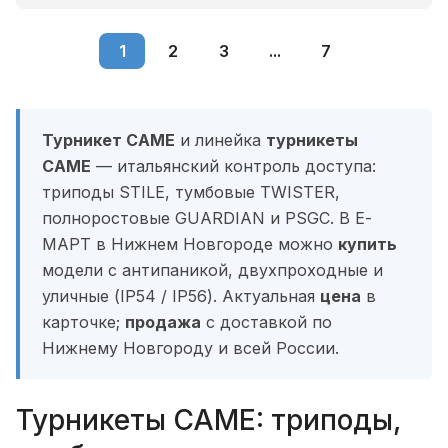
1
2
3
...
7
Турникет CAME
и линейка
турникеты
CAME
— итальянский контроль доступа:
триподы STILE, тумбовые TWISTER,
полноростовые GUARDIAN и PSGC. В Е-
МАРТ в Нижнем Новгороде можно
купить
модели с антипаникой, двухпроходные и
уличные (IP54 / IP56). Актуальная
цена
в
карточке;
продажа
с доставкой по
Нижнему Новгороду и всей России.
Турникеты CAME: триподы,