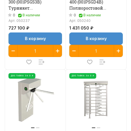
300 (001PSGS3B)
400 (001PSGD4B)
Турникет
Полноростовой
полноростовой
двухпроходный
0
0
В наличии
В наличии
турникет
Арт.
050237
Арт.
050240
727 100 ₽
1 431 050 ₽
В корзину
В корзину
ДОСТАВКА ЗА 0 ₽
ДОСТАВКА ЗА 0 ₽