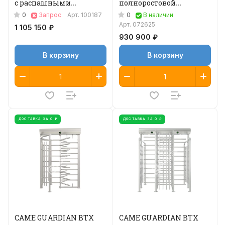
с распашными
полноростовой
створками
двухпроходный
0
0
Запрос
Арт.
100187
В наличии
(центральный
Арт.
072625
1 105 150 ₽
элементы)
930 900 ₽
В корзину
В корзину
ДОСТАВКА ЗА 0 ₽
ДОСТАВКА ЗА 0 ₽
CAME GUARDIAN BTX
CAME GUARDIAN BTX