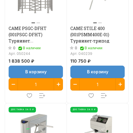
CAME PSGC-DFHT
CAME STILE 400
(001PSGC-DFHT)
(001PSMM400E-01)
Турникет
Турникет-трипод
полноростовой
0
0
В наличии
В наличии
двухпроходный
Арт.
050244
Арт.
040239
1 838 500 ₽
110 750 ₽
В корзину
В корзину
ДОСТАВКА ЗА 0 ₽
ДОСТАВКА ЗА 0 ₽