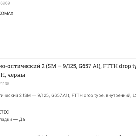
06969
KOMAX
-оптический 2 (SМ — 9/125, G657.A1), FTTH drop t
ZH, черны
21135
ический 2 (SМ — 9/125, G657.A1), FTTH drop type, внутренний, 
ETEC
ладки
—
Да