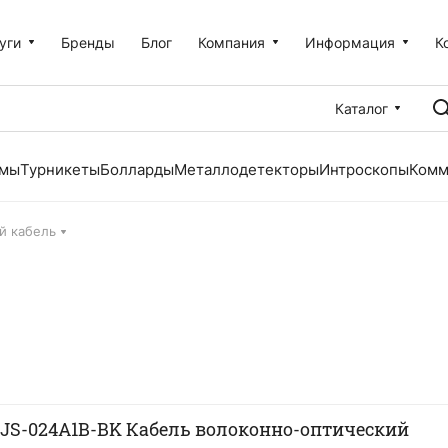
уги
Бренды
Блог
Компания
Информация
К
Каталог
емы
Турникеты
Болларды
Металлодетекторы
Интроскопы
Комм
й кабель
S-024A1B-BK Кабель волоконно-оптический