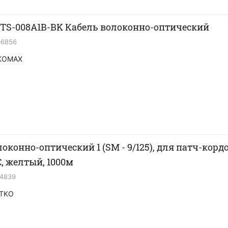
S-008A1B-BK Кабель волоконно-оптический
06856
KOMAX
оконно-оптический 1 (SМ - 9/125), для патч-кордо
, желтый, 1000м
14839
TKO