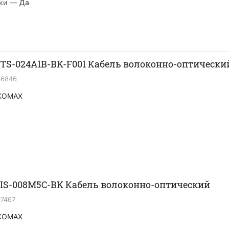
ки
—
Да
S-024A1B-BK-F001 Кабель волоконно-оптически
06846
KOMAX
S-008M5C-BK Кабель волоконно-оптический
07467
KOMAX