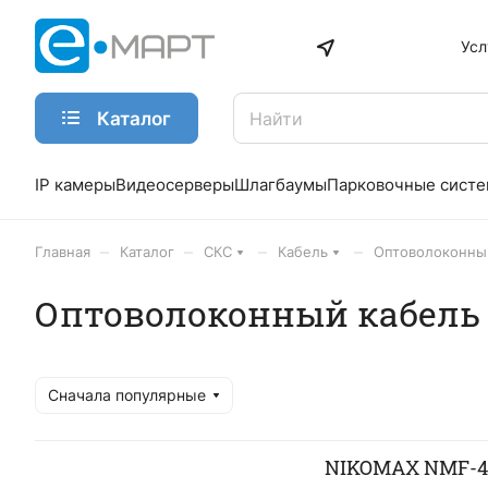
Усл
Каталог
IP камеры
Видеосерверы
Шлагбаумы
Парковочные сист
–
–
–
–
Главная
Каталог
СКС
Кабель
Оптоволоконны
Оптоволоконный кабель
Сначала популярные
NIKOMAX NMF-4J