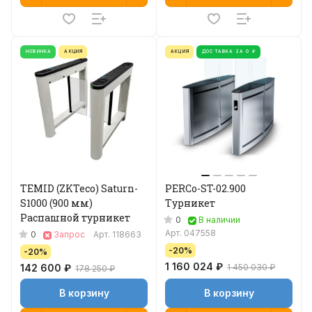
НОВИНКА
АКЦИЯ
АКЦИЯ
ДОСТАВКА ЗА 0 ₽
TEMID (ZKTeco) Saturn-
PERCo-ST-02.900
S1000 (900 мм)
Турникет
Распашной турникет
0
В наличии
Арт.
047558
0
Запрос
Арт.
118663
-20%
-20%
1 160 024 ₽
142 600 ₽
1 450 030 ₽
178 250 ₽
В корзину
В корзину