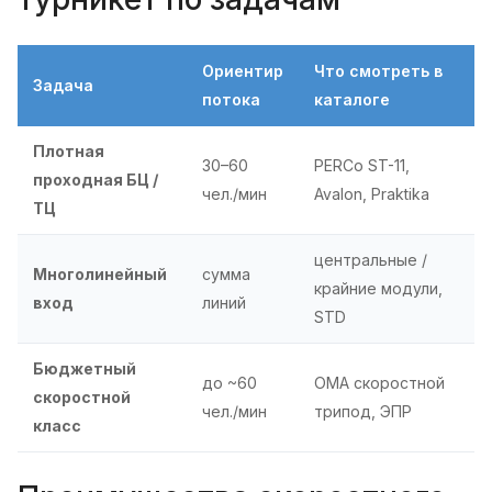
Ориентир
Что смотреть в
Задача
потока
каталоге
Плотная
30–60
PERCo ST-11,
проходная БЦ /
чел./мин
Avalon, Praktika
ТЦ
центральные /
Многолинейный
сумма
крайние модули,
вход
линий
STD
Бюджетный
до ~60
OMA скоростной
скоростной
чел./мин
трипод, ЭПР
класс