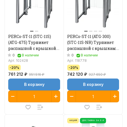
PERCo-ST-11 (STC-11S)
PERCo-ST-11 (ATG-300)
(ATG-475) Турникет
(STC-11S-NR) Турникет
распашной с крышкой
распашной с крышками
из стали и резины со
из стали со створками
0
0
В наличии
В наличии
створками 475 мм
300 мм
Арт.
102428
Арт.
118778
-20%
-20%
761 212 ₽
742 120 ₽
951 516 ₽
927 650 ₽
В корзину
В корзину
АКЦИЯ
ДОСТАВКА ЗА 0 ₽