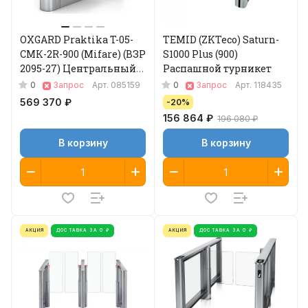
OXGARD Praktika T-05-
TEMID (ZKTeco) Saturn-
CMК-2R-900 (Mifare) (ВЗР
S1000 Plus (900)
2095-27) Центральный
Распашной турникет
модуль турникета
0
0
Запрос
Арт.
085159
Запрос
Арт.
118435
569 370 ₽
-20%
156 864 ₽
196 080 ₽
В корзину
В корзину
АКЦИЯ
ДОСТАВКА ЗА 0 ₽
АКЦИЯ
ДОСТАВКА ЗА 0 ₽