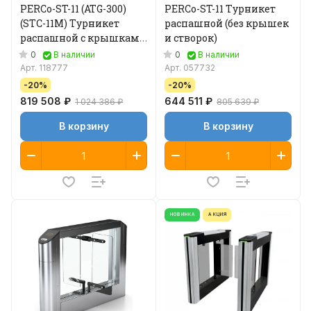
PERCo-ST-11 (ATG-300)
PERCo-ST-11 Турникет
(STC-11M) Турникет
распашной (без крышек
распашной с крышками
и створок)
из камня створки 300
0
0
В наличии
В наличии
мм
Арт.
118777
Арт.
057732
-20%
-20%
819 508 ₽
644 511 ₽
1 024 386 ₽
805 639 ₽
В корзину
В корзину
НОВИНКА
АКЦИЯ