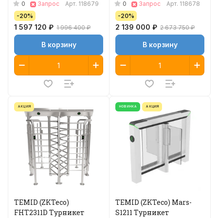
0
0
Запрос
Арт.
118679
Запрос
Арт.
118678
-20%
-20%
1 597 120 ₽
2 139 000 ₽
1 996 400 ₽
2 673 750 ₽
В корзину
В корзину
АКЦИЯ
НОВИНКА
АКЦИЯ
TEMID (ZKTeco)
TEMID (ZKTeco) Mars-
FHT2311D Турникет
S1211 Турникет