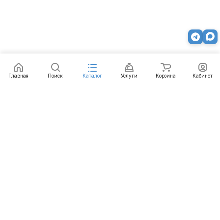
Главная
Поиск
Каталог
Услуги
Корзина
Кабинет
Каталог
Услуги
Бренды
Блог
Оплата
Доставка
Гарантия
Контакты
8 800 511-77-41
mail@emart.su
Нижний Новгород, ул. Гордеевская, 7, 102