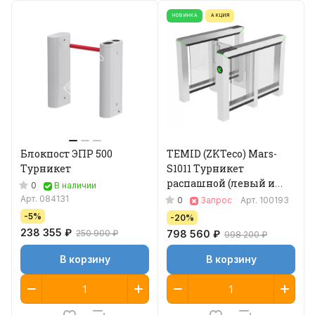
НОВИНКА
АКЦИЯ
Блокпост ЭПР 500
TEMID (ZKTeco) Mars-
Турникет
S1011 Турникет
распашной (левый и
0
В наличии
правый модуль)
Арт.
084131
0
Запрос
Арт.
100193
-5%
-20%
238 355 ₽
250 900 ₽
798 560 ₽
998 200 ₽
В корзину
В корзину