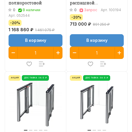
полноростовой
распашной
(центральный модуль)
0
0
В наличии
Запрос
Арт.
100194
Арт.
052544
-20%
-20%
713 000 ₽
891 250 ₽
1 168 860 ₽
1 461 075 ₽
В корзину
В корзину
АКЦИЯ
ДОСТАВКА ЗА 0 ₽
АКЦИЯ
ДОСТАВКА ЗА 0 ₽