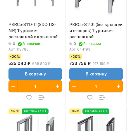
PERCo-STD-11 (SDС-11S-
PERCo-ST-01 (без крышек
NR) Турникет
и створок) Турникет
распашной с крышкой
распашной
из нержавеющей стали
0
0
В наличии
В наличии
(без учета створок)
Арт.
118780
Арт.
044193
-20%
-20%
535 040 ₽
733 759 ₽
668 800 ₽
917 199 ₽
В корзину
В корзину
АКЦИЯ
ДОСТАВКА ЗА 0 ₽
АКЦИЯ
ДОСТАВКА ЗА 0 ₽