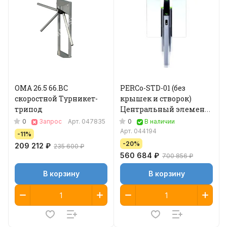
ОМА 26.5 66.BC
PERCo-STD-01 (без
скоростной Турникет-
крышек и створок)
трипод
Центральный элемент
для скоростного
0
0
Запрос
Арт.
047835
В наличии
турникета PERCo-ST-01
Арт.
044194
-11%
-20%
209 212 ₽
235 600 ₽
560 684 ₽
700 856 ₽
В корзину
В корзину