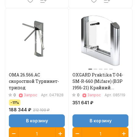
ОМА 26.566.AC
OXGARD Praktika T-04-
скоростной Турникет-
SM-R-660 (Mifare) (ВЗР
трипод
1956-21) Крайний
модуль турникета
0
0
Запрос
Арт.
047828
Запрос
Арт.
085119
351 641 ₽
-11%
188 344 ₽
212 100 ₽
В корзину
В корзину