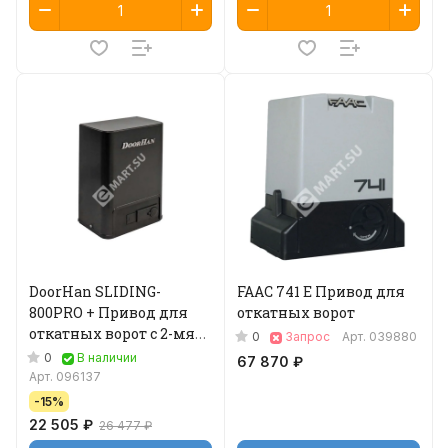
DoorHan SLIDING-
FAAC 741 Е Привод для
800PRO + Привод для
откатных ворот
откатных ворот с 2-мя
0
Запрос
Арт.
039880
пультами
0
В наличии
67 870 ₽
Арт.
096137
-15%
22 505 ₽
26 477 ₽