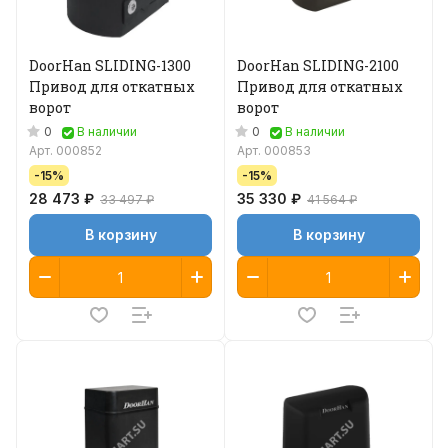
DoorHan SLIDING-1300
DoorHan SLIDING-2100
Привод для откатных
Привод для откатных
ворот
ворот
0
0
В наличии
В наличии
Арт.
000852
Арт.
000853
-15%
-15%
28 473 ₽
35 330 ₽
33 497 ₽
41 564 ₽
В корзину
В корзину