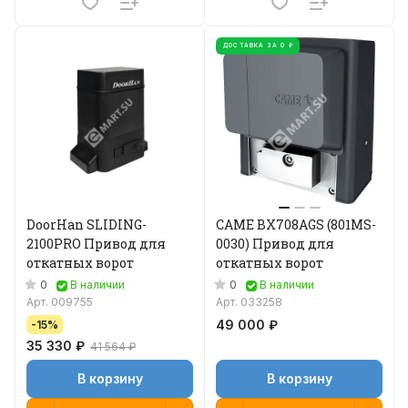
ДОСТАВКА ЗА 0 ₽
DoorHan SLIDING-
CAME BX708AGS (801MS-
2100PRO Привод для
0030) Привод для
откатных ворот
откатных ворот
0
0
В наличии
В наличии
Арт.
009755
Арт.
033258
49 000 ₽
-15%
35 330 ₽
41 564 ₽
В корзину
В корзину