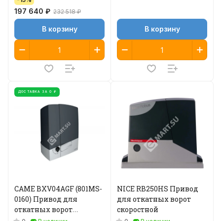
197 640 ₽
232 518 ₽
В корзину
В корзину
ДОСТАВКА ЗА 0 ₽
CAME BXV04AGF (801MS-
NICE RB250HS Привод
0160) Привод для
для откатных ворот
откатных ворот
скоростной
скоростной