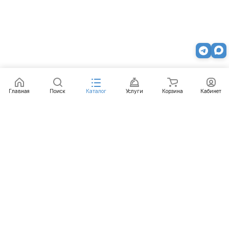
Главная
Поиск
Каталог
Услуги
Корзина
Кабинет
Каталог
Услуги
Бренды
Блог
Оплата
Доставка
Гарантия
Контакты
8 800 511-77-41
mail@emart.su
Нижний Новгород, ул. Гордеевская, 7, 102