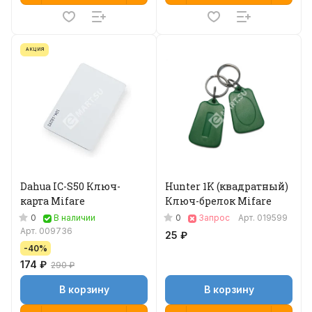
АКЦИЯ
Dahua IC-S50 Ключ-
Hunter 1K (квадратный)
карта Mifare
Ключ-брелок Mifare
0
0
В наличии
Запрос
Арт.
019599
Арт.
009736
25 ₽
-40%
174 ₽
290 ₽
В корзину
В корзину