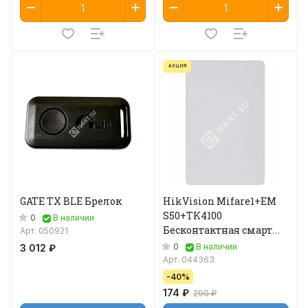
АКЦИЯ
GATE TX BLE Брелок
HikVision Mifare1+EM
S50+TK4100
0
В наличии
Бесконтактная смарт
Арт.
050921
карта
0
В наличии
3 012 ₽
Арт.
044363
-40%
174 ₽
290 ₽