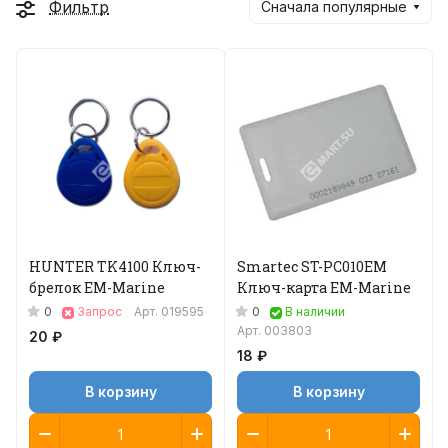
Фильтр
Сначала популярные
HUNTER TK4100 Ключ-
Smartec ST-PC010EM
брелок EM-Marine
Ключ-карта EM-Marinе
0
0
Запрос
Арт.
019595
В наличии
Арт.
003803
20 ₽
18 ₽
В корзину
В корзину