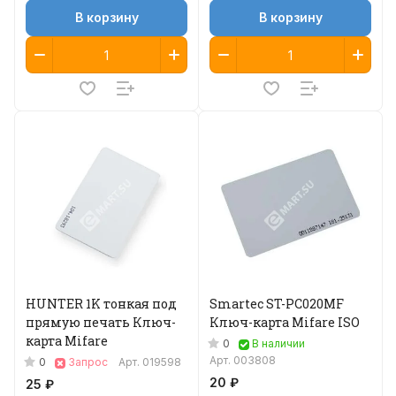
В корзину
В корзину
HUNTER 1K тонкая под
Smartec ST-PC020MF
прямую печать Ключ-
Ключ-карта Mifare ISO
карта Mifare
0
В наличии
Арт.
003808
0
Запрос
Арт.
019598
20 ₽
25 ₽