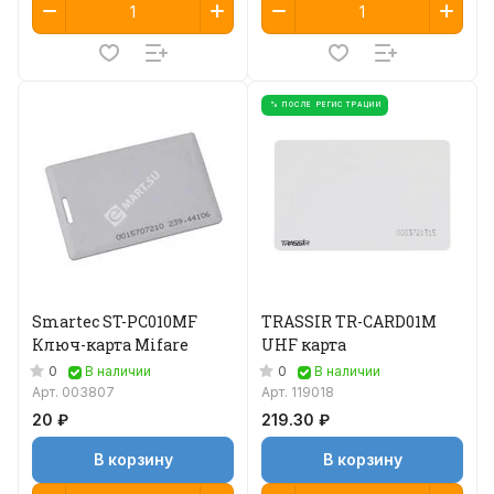
% ПОСЛЕ РЕГИСТРАЦИИ
Smartec ST-PC010MF
TRASSIR TR-CARD01M
Ключ-карта Mifare
UHF карта
0
0
В наличии
В наличии
Арт.
003807
Арт.
119018
20 ₽
219.30 ₽
В корзину
В корзину