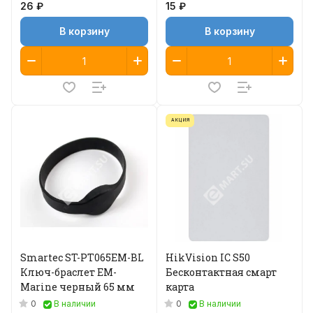
26 ₽
15 ₽
В корзину
В корзину
АКЦИЯ
Smartec ST-PT065EM-BL
HikVision IC S50
Ключ-браслет EM-
Бесконтактная смарт
Marine черный 65 мм
карта
0
0
В наличии
В наличии